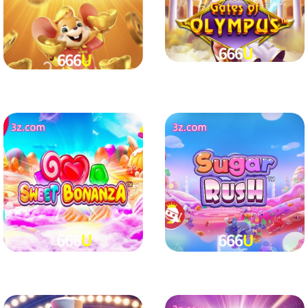
Gates of Olympus
Fortune Rabbit
Sweet Bonanza
Sugar Rush